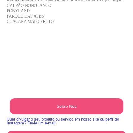
Kaszinó Játékok És A Játékosok Által Követett Hírek És Újdonságok
GALPÃO NONO JANGO
PONYLAND
PARQUE DAS AVES
CHÁCARA MATO PRETO
Sobre Nós
Quer divulgar o seu produto ou serviço em nosso site ou perfil do
Instagram? Envie um e-mail: