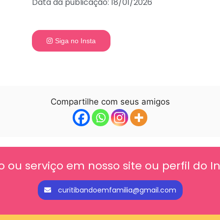
Data da publicação: 18/01/2026
Siga no Insta
Compartilhe com seus amigos
o ou serviço em nosso site ou perfil do 
curitibandoemfamilia@gmail.com