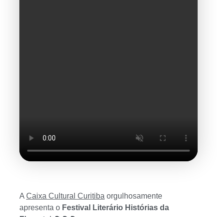
A
Caixa Cultural Curitiba
orgulhosamente
apresenta o
Festival Literário Histórias da