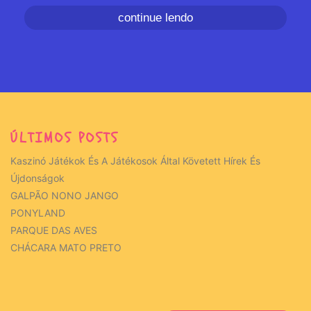
continue lendo
ÚLTIMOS POSTS
Kaszinó Játékok És A Játékosok Által Követett Hírek És
Újdonságok
GALPÃO NONO JANGO
PONYLAND
PARQUE DAS AVES
CHÁCARA MATO PRETO