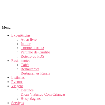
Menu
Experiências
Ao ar livre
Indoor
Curitiba FREE!
Pertinho de Curitiba
Roteiro do FDS
Restaurantes
Cafés
Restaurantes
Restaurantes Rurais
Listinhas
Eventos
Viagens
Destinos
Dicas Viajando Com Crianças
Hospedagens
Serviços