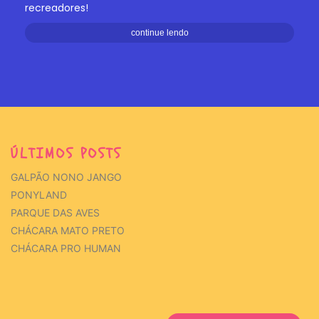
recreadores!
continue lendo
ÚLTIMOS POSTS
GALPÃO NONO JANGO
PONYLAND
PARQUE DAS AVES
CHÁCARA MATO PRETO
CHÁCARA PRO HUMAN