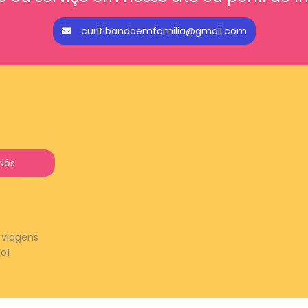
curitibandoemfamilia@gmail.com
Nós
, viagens
ão!