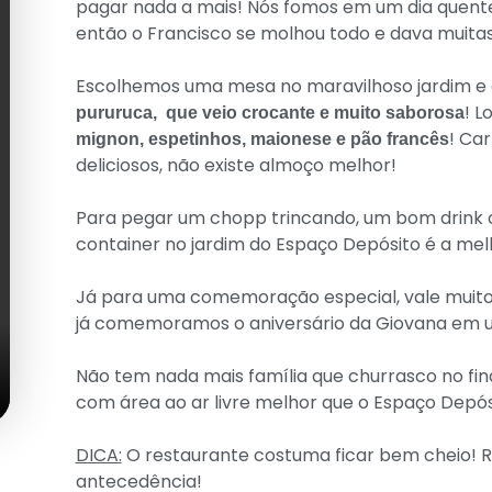
pagar nada a mais! Nós fomos em um dia quente
então o Francisco se molhou todo e dava muita
Escolhemos uma mesa no maravilhoso jardim e
! L
pururuca, que veio crocante e muito saborosa
! Ca
mignon, espetinhos, maionese e pão francês
deliciosos, não existe almoço melhor!
Para pegar um chopp trincando, um bom drink o
container no jardim do Espaço Depósito é a mel
Já para uma comemoração especial, vale muito
já comemoramos o aniversário da Giovana em 
Não tem nada mais família que churrasco no fi
com área ao ar livre melhor que o Espaço Depós
DICA:
O restaurante costuma ficar bem cheio! 
antecedência!