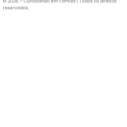
© 2026 – Curitibando em Família | Todos os direitos
reservados.
Contact
Us