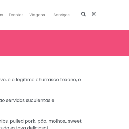
as
Eventos
Viagens
Serviços
vo, e o legítimo churrasco texano, o
ão servidas suculentas e
bs, pulled pork, pão, molhos,, sweet
tudo estava delicioso!