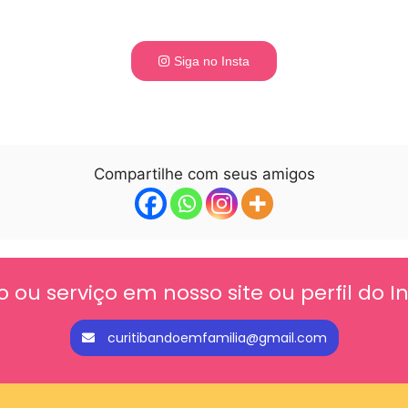
Siga no Insta
Compartilhe com seus amigos
o ou serviço em nosso site ou perfil do 
curitibandoemfamilia@gmail.com