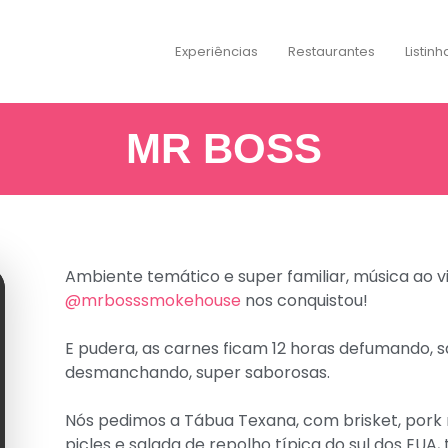
Experiências
Restaurantes
Listinh
MR BOSS
Ambiente temático e super familiar, música ao vi
@mrbosssmokehouse
nos conquistou!
E pudera, as carnes ficam 12 horas defumando, s
desmanchando, super saborosas.
Nós pedimos a Tábua Texana, com brisket, pork ri
picles e salada de repolho típica do sul dos EUA, 