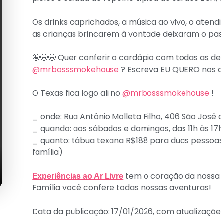
Os drinks caprichados, a música ao vivo, o aten
as crianças brincarem à vontade deixaram o pass
🤩🤩🤩 Quer conferir o cardápio com todas as de
@mrbosssmokehouse
? Escreva EU QUERO nos 
O Texas fica logo ali no
@mrbosssmokehouse
!
_ onde: Rua Antônio Molleta Filho, 406 São José 
_ quando: aos sábados e domingos, das 11h às 1
_ quanto: tábua texana R$188 para duas pessoas 
família)
tem o coração da nossa f
Experiências ao Ar Livre
Família você confere todas nossas aventuras!
Data da publicação: 17/01/2026, com atualizaçõ