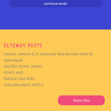
continue lendo
ÚLTIMOS POSTS
Kaszinó Játékok És A Játékosok Által Követett Hírek És
Újdonságok
GALPÃO NONO JANGO
PONYLAND
PARQUE DAS AVES
CHÁCARA MATO PRETO
Sobre Nós