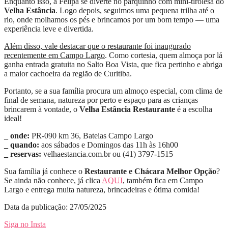
Enquanto isso, a Felipa se diverte no parquinho com mini-tirolesa do
Velha Estância
. Logo depois, seguimos uma pequena trilha até o
rio, onde molhamos os pés e brincamos por um bom tempo — uma
experiência leve e divertida.
Além disso, vale destacar que o restaurante foi inaugurado
recentemente em Campo Largo
. Como cortesia, quem almoça por lá
ganha entrada gratuita no Salto Boa Vista, que fica pertinho e abriga
a maior cachoeira da região de Curitiba.
Portanto, se a sua família procura um almoço especial, com clima de
final de semana, natureza por perto e espaço para as crianças
brincarem à vontade, o
Velha Estância Restaurante
é a escolha
ideal!
_ onde:
PR-090 km 36, Bateias Campo Largo
_ quando:
aos sábados e Domingos das 11h às 16h00
_ reservas:
velhaestancia.com.br ou (41) 3797-1515
Sua família já conhece o
Restaurante e Chácara Melhor Opção
?
Se ainda não conhece, já clica
AQUI
, também fica em Campo
Largo e entrega muita natureza, brincadeiras e ótima comida!
Data da publicação: 27/05/2025
Siga no Insta