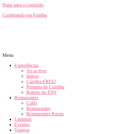
Pular para o conteúdo
Curitibando em Família
Menu
Experiências
Ao ar livre
Indoor
Curitiba FREE!
Pertinho de Curitiba
Roteiro do FDS
Restaurantes
Cafés
Restaurantes
Restaurantes Rurais
Listinhas
Eventos
Viagens