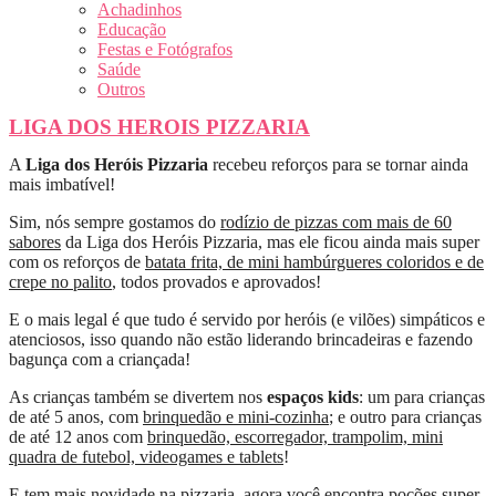
Achadinhos
Educação
Festas e Fotógrafos
Saúde
Outros
LIGA DOS HEROIS PIZZARIA
A
Liga dos Heróis Pizzaria
recebeu reforços para se tornar ainda
mais imbatível!
Sim, nós sempre gostamos do
rodízio de pizzas com mais de 60
sabores
da Liga dos Heróis Pizzaria, mas ele ficou ainda mais super
com os reforços de
batata frita, de mini hambúrgueres coloridos e de
crepe no palito
, todos provados e aprovados!
E o mais legal é que tudo é servido por heróis (e vilões) simpáticos e
atenciosos, isso quando não estão liderando brincadeiras e fazendo
bagunça com a criançada!
As crianças também se divertem nos
espaços kids
: um para crianças
de até 5 anos, com
brinquedão e mini-cozinha
; e outro para crianças
de até 12 anos com
brinquedão, escorregador, trampolim, mini
quadra de futebol, videogames e tablets
!
E tem mais novidade na pizzaria, agora você encontra poções super