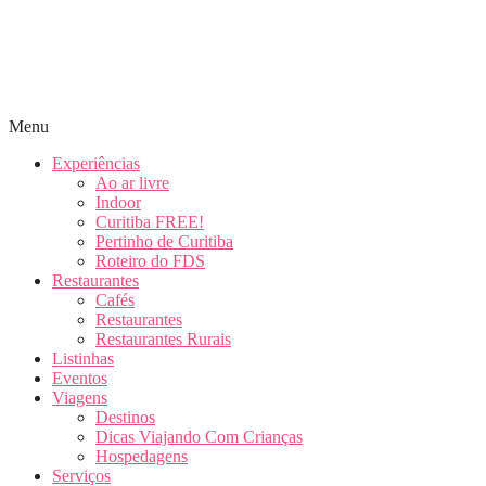
Menu
Experiências
Ao ar livre
Indoor
Curitiba FREE!
Pertinho de Curitiba
Roteiro do FDS
Restaurantes
Cafés
Restaurantes
Restaurantes Rurais
Listinhas
Eventos
Viagens
Destinos
Dicas Viajando Com Crianças
Hospedagens
Serviços