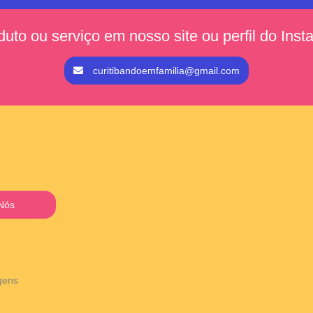
duto ou serviço em nosso site ou perfil do Ins
curitibandoemfamilia@gmail.com
Nós
agens